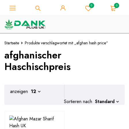
0
0
Für Weed-Liebhaber - Holen Sie
sich 10% Sofort-Rabatt auf jeden
Ich hab's!
Kauf - Coupon Code
"WELCOME10"
Startseite
Produkte verschlagwortet mit „afghan hash price“
afghanischer
Haschischpreis
anzeigen
12
Standard
Sortieren nach