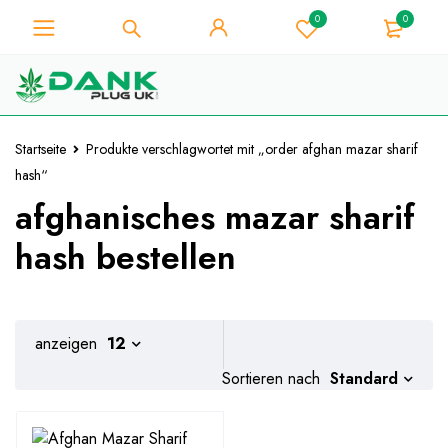
0
0
Für Weed-Liebhaber - Holen Sie
sich 10% Sofort-Rabatt auf jeden
Ich hab's!
Kauf - Coupon Code
"WELCOME10"
Startseite
Produkte verschlagwortet mit „order afghan mazar sharif
hash“
afghanisches mazar sharif
hash bestellen
anzeigen
12
Standard
Sortieren nach