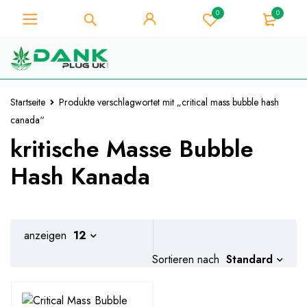
0
0
Für Weed-Liebhaber - Holen Sie
sich 10% Sofort-Rabatt auf jeden
Ich hab's!
Kauf - Coupon Code
"WELCOME10"
Startseite
Produkte verschlagwortet mit „critical mass bubble hash
canada“
kritische Masse Bubble
Hash Kanada
anzeigen
12
Standard
Sortieren nach