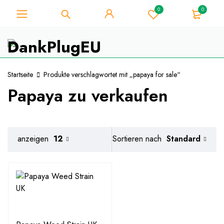
0
0
Für Weed-Liebhaber - Holen Sie
sich 10% Sofort-Rabatt auf jeden
Ich hab's!
Kauf - Coupon Code
"WELCOME10"
Startseite
Produkte verschlagwortet mit „papaya for sale“
Papaya zu verkaufen
Standard
anzeigen
12
Sortieren nach