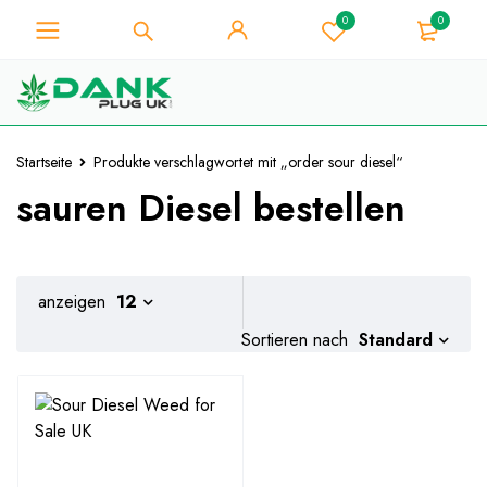
0
0
Für Weed-Liebhaber - Holen Sie
sich 10% Sofort-Rabatt auf jeden
Ich hab's!
Kauf - Coupon Code
"WELCOME10"
Startseite
Produkte verschlagwortet mit „order sour diesel“
sauren Diesel bestellen
anzeigen
12
Standard
Sortieren nach