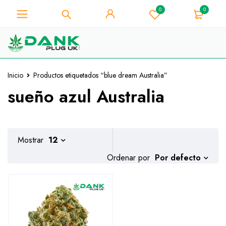
0
0
Para los amantes de la hierba -
Obtenga un descuento
instantáneo de 10% en cada
¡La tengo!
compra - Código de cupón
"WELCOME10"
Inicio
Productos etiquetados “blue dream Australia”
sueño azul Australia
Mostrar
12
Por defecto
Ordenar por