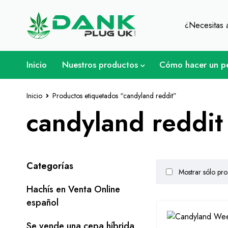
Para los amantes de la hierba - Obtenga
¿Necesitas
Inicio
Nuestros productos
Cómo hacer un p
Inicio
Productos etiquetados “candyland reddit”
candyland reddit
Categorías
Mostrar sólo pro
Hachís en Venta Online
español
Se vende una cepa híbrida