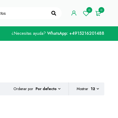
digo de cupón "WELCOME10"
¡La tengo!
0
0
¿Necesitas ayuda?
WhatsApp: +4915216201488
Ordenar por
Mostrar
12
Por defecto