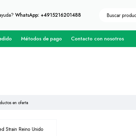
 un descuento instantáneo de 10% en cada compra - Có
 ayuda?
WhatsApp: +4915216201488
edido
Métodos de pago
Contacto con nosotros
ductos en oferta