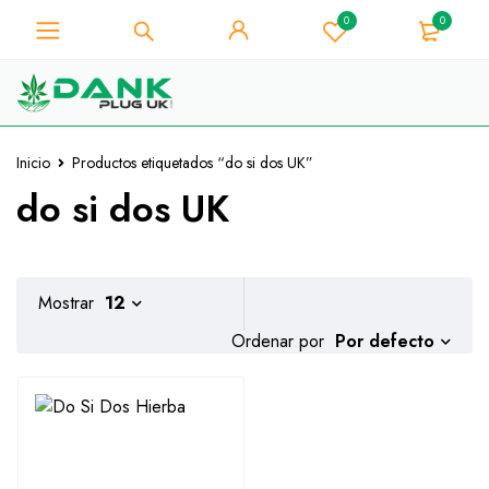
0
0
Para los amantes de la hierba -
Obtenga un descuento
instantáneo de 10% en cada
¡La tengo!
compra - Código de cupón
"WELCOME10"
Inicio
Productos etiquetados “do si dos UK”
do si dos UK
Mostrar
12
Por defecto
Ordenar por