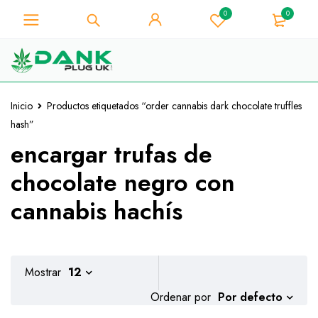
0
0
Para los amantes de la hierba -
Obtenga un descuento
instantáneo de 10% en cada
¡La tengo!
compra - Código de cupón
"WELCOME10"
Inicio
Productos etiquetados “order cannabis dark chocolate truffles
hash”
encargar trufas de
chocolate negro con
cannabis hachís
Mostrar
12
Por defecto
Ordenar por