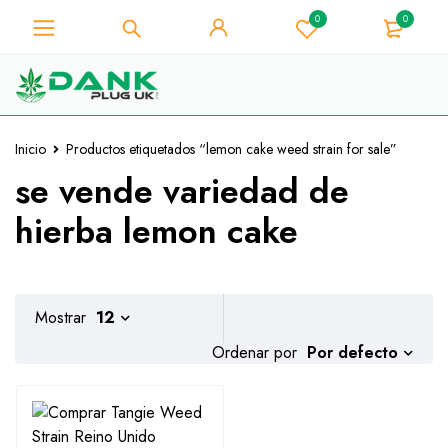
0
0
Para los amantes de la hierba -
Obtenga un descuento
instantáneo de 10% en cada
¡La tengo!
compra - Código de cupón
"WELCOME10"
Inicio
Productos etiquetados “lemon cake weed strain for sale”
se vende variedad de
hierba lemon cake
Mostrar
12
Por defecto
Ordenar por