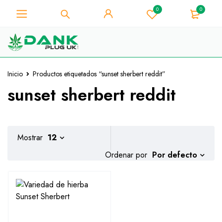
0
0
Para los amantes de la hierba -
Obtenga un descuento
instantáneo de 10% en cada
¡La tengo!
compra - Código de cupón
"WELCOME10"
Inicio
Productos etiquetados “sunset sherbert reddit”
sunset sherbert reddit
Mostrar
12
Por defecto
Ordenar por