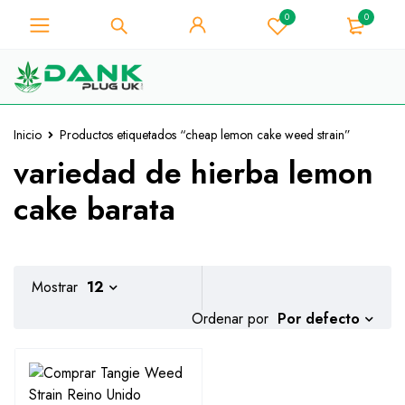
0
0
Para los amantes de la hierba -
Obtenga un descuento
instantáneo de 10% en cada
¡La tengo!
compra - Código de cupón
"WELCOME10"
Inicio
Productos etiquetados “cheap lemon cake weed strain”
variedad de hierba lemon
cake barata
Mostrar
12
Por defecto
Ordenar por