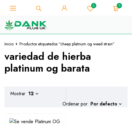
0
0
Para los amantes de la hierba -
Obtenga un descuento
instantáneo de 10% en cada
¡La tengo!
compra - Código de cupón
"WELCOME10"
Inicio
Productos etiquetados “cheap platinum og weed strain”
variedad de hierba
platinum og barata
Mostrar
12
Por defecto
Ordenar por