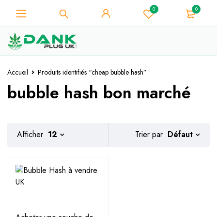
0
0
Pour les amateurs d'herbe -
Obtenez une remise instantanée de
Je l'ai !
10% sur chaque achat - Code de
coupon "WELCOME10".
Accueil
Produits identifiés “cheap bubble hash”
bubble hash bon marché
Défaut
Afficher
12
Trier par