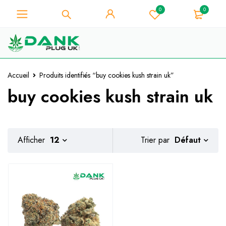
0
0
Pour les amateurs d'herbe -
Obtenez une remise instantanée de
Je l'ai !
10% sur chaque achat - Code de
coupon "WELCOME10".
Accueil
Produits identifiés “buy cookies kush strain uk”
buy cookies kush strain uk
Défaut
Afficher
12
Trier par