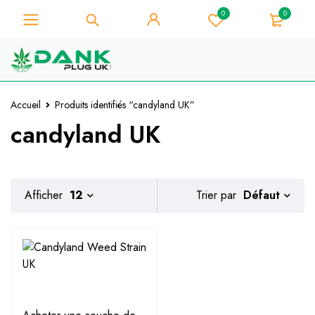
0
0
Pour les amateurs d'herbe -
Obtenez une remise instantanée de
Je l'ai !
10% sur chaque achat - Code de
coupon "WELCOME10".
Accueil
Produits identifiés “candyland UK”
candyland UK
Défaut
Afficher
12
Trier par