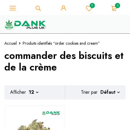
0
0
Pour les amateurs d'herbe -
Obtenez une remise instantanée de
Je l'ai !
10% sur chaque achat - Code de
coupon "WELCOME10".
Accueil
Produits identifiés “order cookies and cream”
commander des biscuits et
de la crème
Défaut
Afficher
12
Trier par