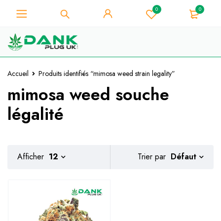
0
0
Pour les amateurs d'herbe -
Obtenez une remise instantanée de
Je l'ai !
10% sur chaque achat - Code de
coupon "WELCOME10".
Accueil
Produits identifiés “mimosa weed strain legality”
mimosa weed souche
légalité
Défaut
Afficher
12
Trier par