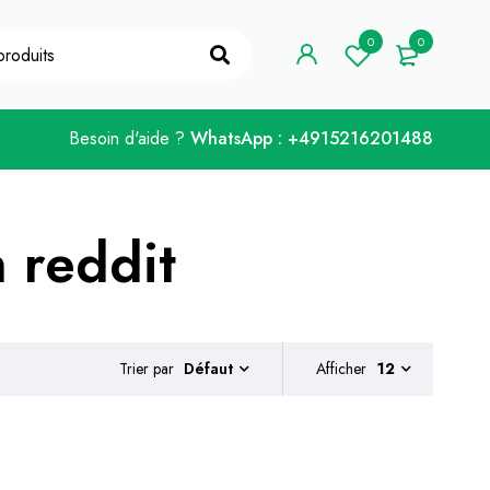
e de coupon "WELCOME10".
Je l'ai !
0
0
Besoin d'aide ?
WhatsApp : +4915216201488
 reddit
Trier par
Afficher
12
Défaut