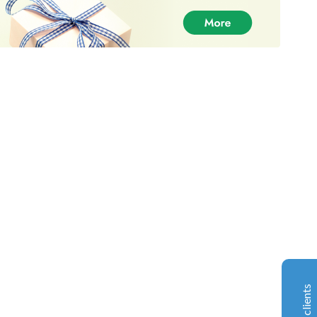
DankPlugEU - Meilleur fournisseur de
mauvaises herbes
Avis des clients
Christopher Lang
30-06-2021
Trustpilot
Votre produit est excellent et le service est encore
meilleur, je suis donc reconnaissant pour votre produit
!