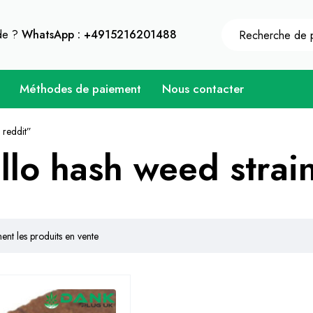
 une remise instantanée de 10% sur chaque achat - Cod
ide ?
WhatsApp : +4915216201488
Méthodes de paiement
Nous contacter
 reddit”
lo hash weed strain
nt les produits en vente