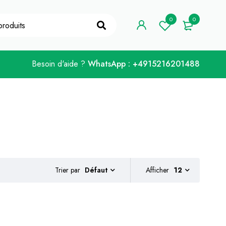
e de coupon "WELCOME10".
Je l'ai !
0
0
Besoin d'aide ?
WhatsApp : +4915216201488
Trier par
Afficher
12
Défaut