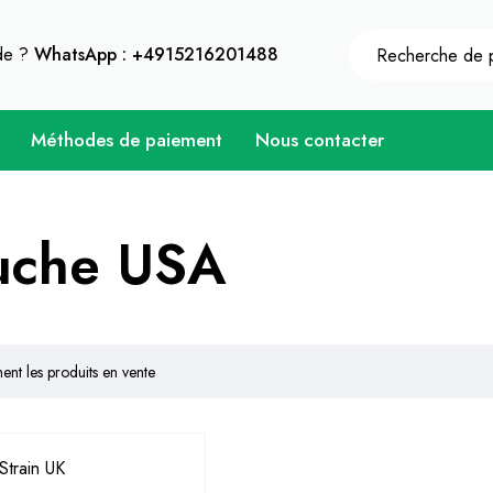
 une remise instantanée de 10% sur chaque achat - Cod
ide ?
WhatsApp : +4915216201488
Méthodes de paiement
Nous contacter
uche USA
nt les produits en vente