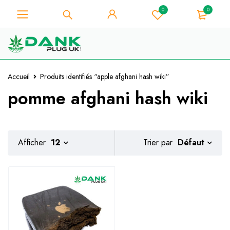
0
0
Pour les amateurs d'herbe -
Obtenez une remise instantanée de
Je l'ai !
10% sur chaque achat - Code de
coupon "WELCOME10".
Accueil
Produits identifiés “apple afghani hash wiki”
pomme afghani hash wiki
Défaut
Afficher
12
Trier par