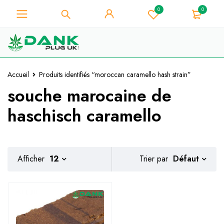
0
0
Pour les amateurs d'herbe -
Obtenez une remise instantanée de
Je l'ai !
10% sur chaque achat - Code de
coupon "WELCOME10".
Accueil
Produits identifiés “moroccan caramello hash strain”
souche marocaine de
haschisch caramello
Défaut
Afficher
12
Trier par