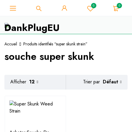
0
0
Pour les amateurs d'herbe -
Obtenez une remise instantanée de
Je l'ai !
10% sur chaque achat - Code de
coupon "WELCOME10".
Accueil
Produits identifiés “super skunk strain”
souche super skunk
Défaut
Afficher
12
Trier par