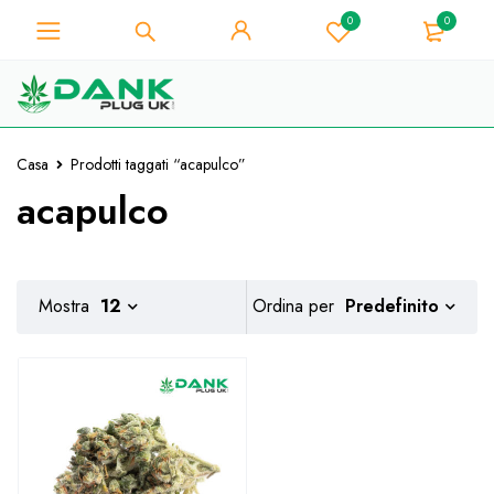
0
0
Per gli amanti dell'erba - Ottieni uno
sconto immediato su ogni acquisto di
Preso!
10% - Codice Coupon "WELCOME10"
Casa
Prodotti taggati “acapulco”
acapulco
Predefinito
Mostra
12
Ordina per