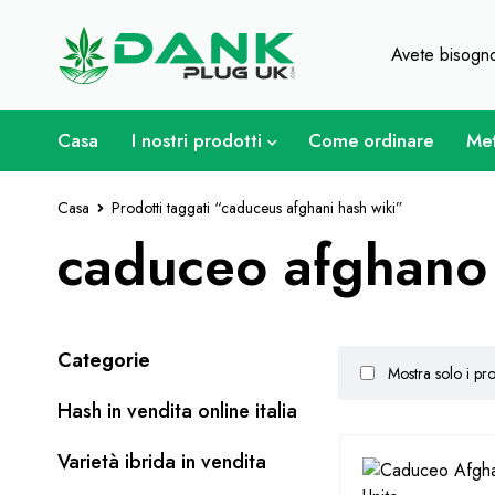
Per gli amanti dell'erba - Otti
Avete bisogno
Casa
I nostri prodotti
Come ordinare
Met
Casa
Prodotti taggati “caduceus afghani hash wiki”
caduceo afghano 
Categorie
Mostra solo i pro
Hash in vendita online italia
Varietà ibrida in vendita