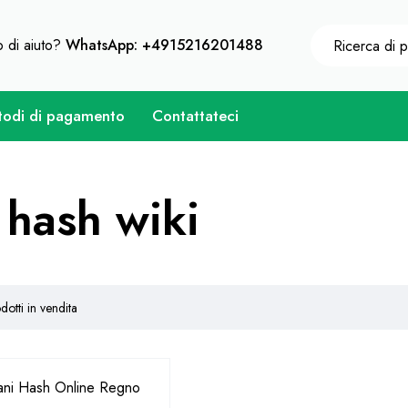
eni uno sconto immediato su ogni acquisto di 10% - Codic
 di aiuto?
WhatsApp: +4915216201488
odi di pagamento
Contattateci
hash wiki
dotti in vendita