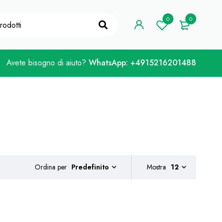
e Coupon "WELCOME10"
Preso!
0
0
Avete bisogno di aiuto?
WhatsApp: +4915216201488
Ordina per
Mostra
12
Predefinito