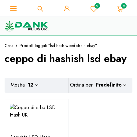
0
0
Per gli amanti dell'erba - Ottieni uno
sconto immediato su ogni acquisto di
Preso!
10% - Codice Coupon "WELCOME10"
Casa
Prodotti taggati “lsd hash weed strain ebay”
ceppo di hashish lsd ebay
Predefinito
Mostra
12
Ordina per