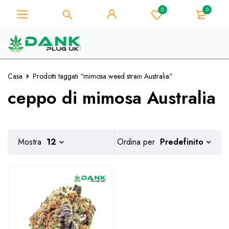
0
0
Per gli amanti dell'erba - Ottieni uno
sconto immediato su ogni acquisto di
Preso!
10% - Codice Coupon "WELCOME10"
Casa
Prodotti taggati “mimosa weed strain Australia”
ceppo di mimosa Australia
Predefinito
Mostra
12
Ordina per