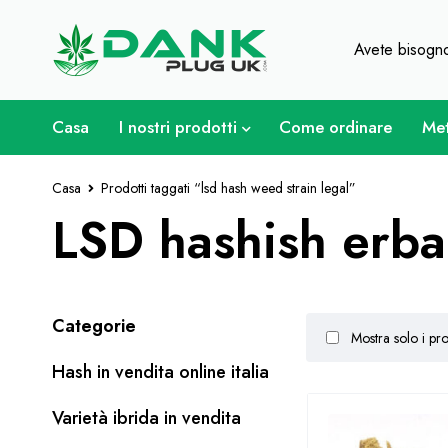
Per gli amanti dell'erba - Otti
Avete bisogno
Casa
I nostri prodotti
Come ordinare
Met
Casa
Prodotti taggati “lsd hash weed strain legal”
LSD hashish erba
Categorie
Mostra solo i pro
Hash in vendita online italia
Varietà ibrida in vendita