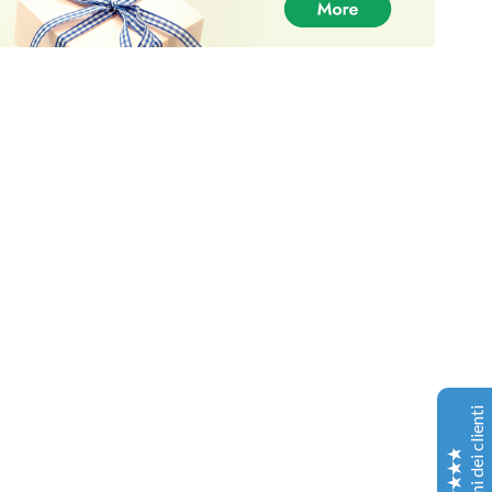
DankPlugEU - Miglior fornitore di erba
Recensioni dei clienti
Christopher Lang
30-06-2021
Trustpilot
Il vostro prodotto è stato ottimo e il servizio ancora
Recensioni dei clienti
migliore, quindi sono grato per il vostro prodotto!