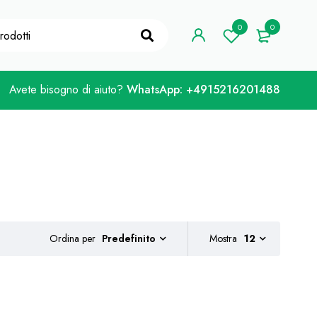
e Coupon "WELCOME10"
Preso!
0
0
Avete bisogno di aiuto?
WhatsApp: +4915216201488
Ordina per
Mostra
12
Predefinito