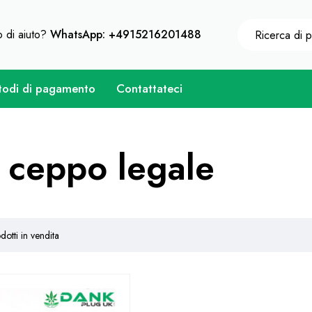
eni uno sconto immediato su ogni acquisto di 10% - Codic
 di aiuto?
WhatsApp: +4915216201488
odi di pagamento
Contattateci
 ceppo legale
dotti in vendita