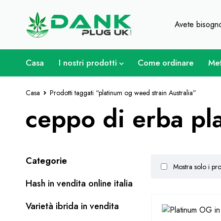
Per gli amanti dell'erba - Otti
Avete bisogno
Casa
I nostri prodotti
Come ordinare
Met
Casa
Prodotti taggati “platinum og weed strain Australia”
ceppo di erba pl
Categorie
Mostra solo i pro
Hash in vendita online italia
Varietà ibrida in vendita