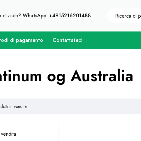
eni uno sconto immediato su ogni acquisto di 10% - Codic
 di aiuto?
WhatsApp: +4915216201488
odi di pagamento
Contattateci
atinum og Australia
dotti in vendita