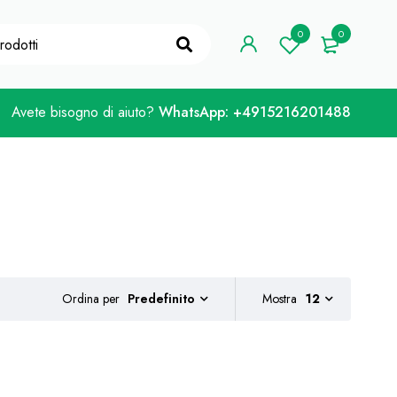
e Coupon "WELCOME10"
Preso!
0
0
Avete bisogno di aiuto?
WhatsApp: +4915216201488
Ordina per
Mostra
12
Predefinito