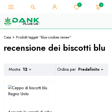
0
0
Per gli amanti dell'erba - Ottieni uno
sconto immediato su ogni acquisto di
Preso!
10% - Codice Coupon "WELCOME10"
Casa
Prodotti taggati “blue cookies review”
recensione dei biscotti blu
Predefinito
Mostra
12
Ordina per