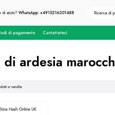
eni uno sconto immediato su ogni acquisto di 10% - Codic
 di aiuto?
WhatsApp: +4915216201488
odi di pagamento
Contattateci
h di ardesia marocc
dotti in vendita