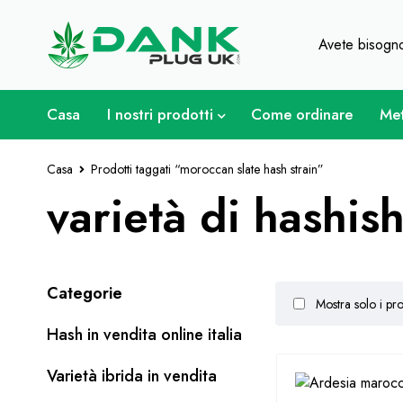
Per gli amanti dell'erba - Otti
Avete bisogno
Casa
I nostri prodotti
Come ordinare
Met
Casa
Prodotti taggati “moroccan slate hash strain”
varietà di hashis
Categorie
Mostra solo i pro
Hash in vendita online italia
Varietà ibrida in vendita