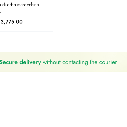
tà di erba marocchina
A
€
3,775.00