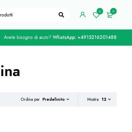
e Coupon "WELCOME10"
Preso!
0
0
Avete bisogno di aiuto?
WhatsApp: +4915216201488
hina
Ordina per
Mostra
12
Predefinito