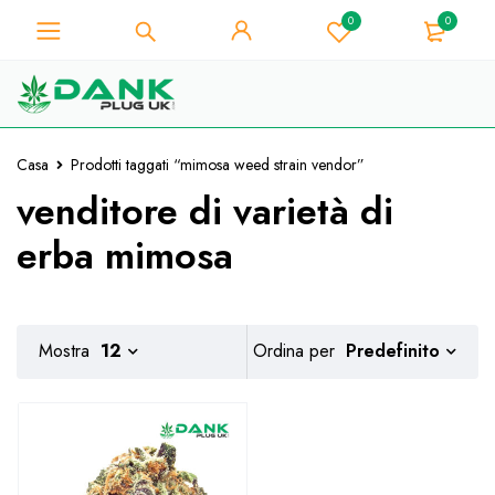
0
0
Per gli amanti dell'erba - Ottieni uno
sconto immediato su ogni acquisto di
Preso!
10% - Codice Coupon "WELCOME10"
Casa
Prodotti taggati “mimosa weed strain vendor”
venditore di varietà di
erba mimosa
Predefinito
Mostra
12
Ordina per