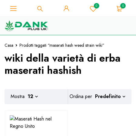
0
0
Per gli amanti dell'erba - Ottieni uno
sconto immediato su ogni acquisto di
Preso!
10% - Codice Coupon "WELCOME10"
Casa
Prodotti taggati “maserati hash weed strain wiki”
wiki della varietà di erba
maserati hashish
Predefinito
Mostra
12
Ordina per