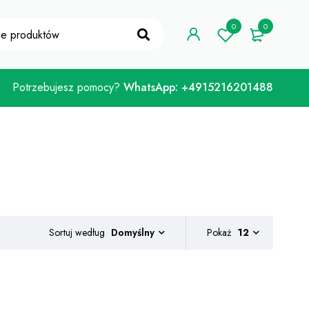
 kuponu "WELCOME10"
Mam!
0
0
Potrzebujesz pomocy?
WhatsApp: +4915216201488
Sortuj według
Pokaż
12
Domyślny