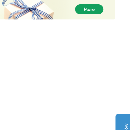
DankPlugEU - Najlepszy dostawca
chwastów
Opinie klientów
Christopher Lang
30-06-2021
Trustpilot
Wasz produkt był świetny, a obsługa jeszcze lepsza,