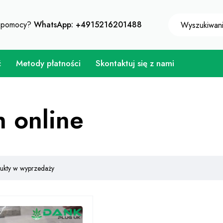
aj natychmiastowy rabat 10% przy każdym zakupie - kod
z pomocy?
WhatsApp: +4915216201488
ć
Metody płatności
Skontaktuj się z nami
h online
dukty w wyprzedaży