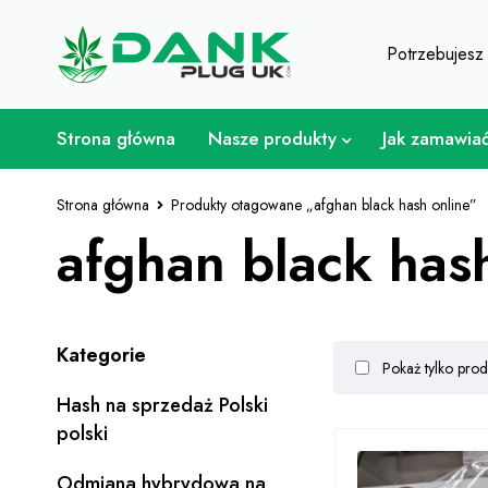
Dla miłośnika chwastów - Uzysk
Potrzebujes
Strona główna
Nasze produkty
Jak zamawia
Strona główna
Produkty otagowane „afghan black hash online”
afghan black has
Kategorie
Pokaż tylko pro
Hash na sprzedaż Polski
polski
Odmiana hybrydowa na