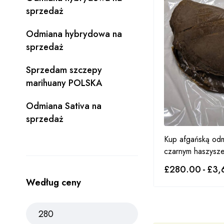
sprzedaż
Odmiana hybrydowa na
sprzedaż
Sprzedam szczepy
marihuany POLSKA
Odmiana Sativa na
sprzedaż
Kup afgańską od
czarnym haszyszem
£
280.00
-
£
3,
Według ceny