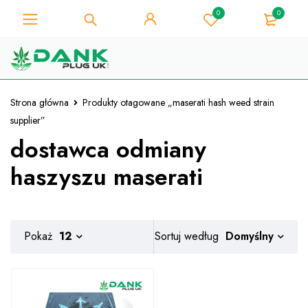
0
0
Dla miłośnika chwastów - Uzyskaj
natychmiastowy rabat 10% przy
Mam!
każdym zakupie - kod kuponu
"WELCOME10"
Strona główna
Produkty otagowane „maserati hash weed strain
supplier”
dostawca odmiany
haszyszu maserati
Domyślny
Pokaż
12
Sortuj według