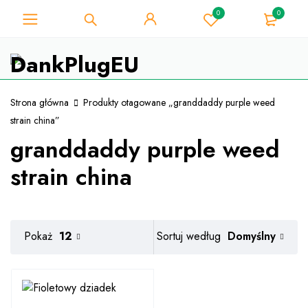
0
0
Dla miłośnika chwastów - Uzyskaj
natychmiastowy rabat 10% przy
Mam!
każdym zakupie - kod kuponu
"WELCOME10"
Strona główna
Produkty otagowane „granddaddy purple weed
strain china”
granddaddy purple weed
strain china
Domyślny
Pokaż
12
Sortuj według