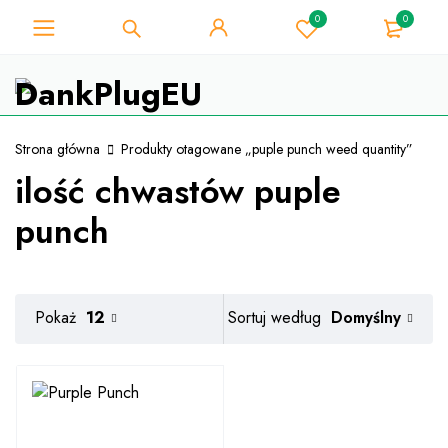
0
0
Dla miłośnika chwastów - Uzyskaj
natychmiastowy rabat 10% przy
Mam!
każdym zakupie - kod kuponu
"WELCOME10"
Strona główna
Produkty otagowane „puple punch weed quantity”
ilość chwastów puple
punch
Domyślny
Pokaż
12
Sortuj według