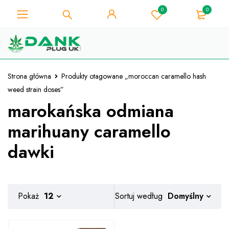
0
0
Dla miłośnika chwastów - Uzyskaj
natychmiastowy rabat 10% przy
Mam!
każdym zakupie - kod kuponu
"WELCOME10"
Strona główna
Produkty otagowane „moroccan caramello hash
weed strain doses”
marokańska odmiana
marihuany caramello
dawki
Domyślny
Pokaż
12
Sortuj według