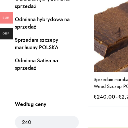
sprzedaż
Odmiana hybrydowa na
EUR
sprzedaż
GBP
Sprzedam szczepy
marihuany POLSKA
Odmiana Sativa na
sprzedaż
Sprzedam maroka
Weed Szczep P
€
240.00
-
€
2,
Według ceny