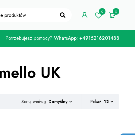
 kuponu "WELCOME10"
Mam!
0
0
Potrzebujesz pomocy?
WhatsApp: +4915216201488
mello UK
DankPlugEU - Najlepszy dostawca
Sortuj według
Pokaż
12
Domyślny
chwastów
Opinie klientów
Christopher Lang
30-06-2021