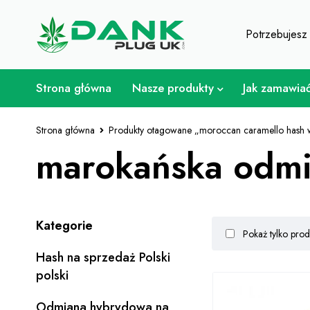
Dla miłośnika chwastów - Uzysk
Potrzebujes
Strona główna
Nasze produkty
Jak zamawia
Strona główna
Produkty otagowane „moroccan caramello hash w
marokańska odmi
Kategorie
Pokaż tylko pro
Hash na sprzedaż Polski
polski
Odmiana hybrydowa na