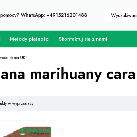
aj natychmiastowy rabat 10% przy każdym zakupie - kod
z pomocy?
WhatsApp: +4915216201488
ć
Metody płatności
Skontaktuj się z nami
eed strain UK”
ana marihuany cara
dukty w wyprzedaży