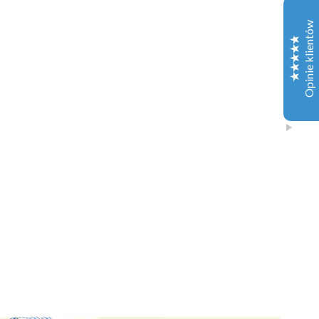
Trustpilot
Wasz produkt był świetny, a obsługa jeszcze lepsza,
Opinie klientów
więc jestem wdzięczny za wasz produkt!
John Ryan
15-07-2021
facebook
Byłem pod wrażeniem tego wysokiej jakości produktu
(odmiana northern lights). Najlepsza cena, jaką
otrzymałem!
Doskonały
Paul Walker
4.9
25-07-2021
facebook
Dzięki Dankpluguk udało mi się zakończyć moje
badania z bardziej niż zadowalającym wynikiem. Jeden
z najlepszych dostawców.
Frank Thomas
10-07-2021