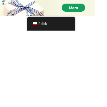
Google
Kupiłem od was odmianę chwastów blue dream i
doceniam oferowane przez was zniżki.
Polish
cristian crane
27-07-2021
Google
Otrzymałem najlepszej jakości odmianę Gelato od
DankPlugEU. Ocena 5 gwiazdek!!!
Cathy Moore
01-04-2021
TrustPilot
Doskonała obsługa. Dostawa w ciągu dwóch dni od
zamówienia. Pierwszorzędne nasiona do mojej kolekcji.
Diane
20-03-2021
Google
Bardzo podoba mi się ta strona. Łatwa w użyciu,