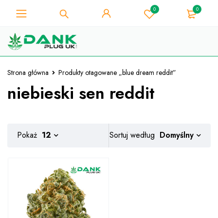
0
0
Dla miłośnika chwastów - Uzyskaj
natychmiastowy rabat 10% przy
Mam!
każdym zakupie - kod kuponu
"WELCOME10"
Strona główna
Produkty otagowane „blue dream reddit”
niebieski sen reddit
Domyślny
Pokaż
12
Sortuj według