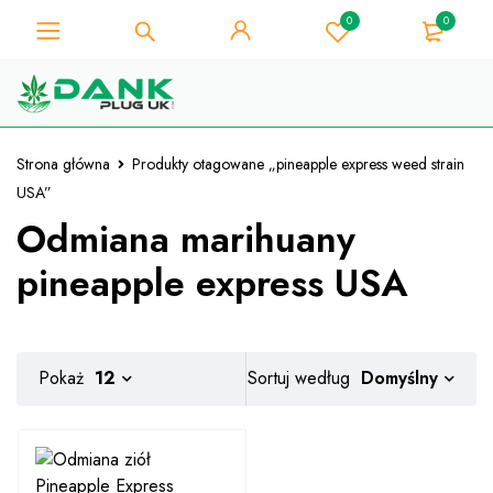
0
0
Dla miłośnika chwastów - Uzyskaj
natychmiastowy rabat 10% przy
Mam!
każdym zakupie - kod kuponu
"WELCOME10"
Strona główna
Produkty otagowane „pineapple express weed strain
USA”
Odmiana marihuany
pineapple express USA
Domyślny
Pokaż
12
Sortuj według