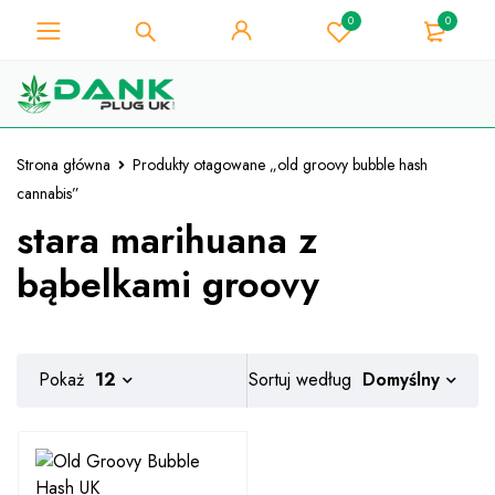
0
0
Dla miłośnika chwastów - Uzyskaj
natychmiastowy rabat 10% przy
Mam!
każdym zakupie - kod kuponu
"WELCOME10"
Strona główna
Produkty otagowane „old groovy bubble hash
cannabis”
stara marihuana z
bąbelkami groovy
Domyślny
Pokaż
12
Sortuj według