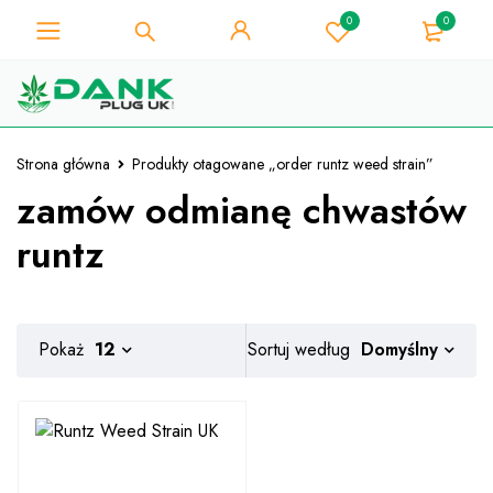
0
0
Dla miłośnika chwastów - Uzyskaj
natychmiastowy rabat 10% przy
Mam!
każdym zakupie - kod kuponu
"WELCOME10"
Strona główna
Produkty otagowane „order runtz weed strain”
zamów odmianę chwastów
runtz
Domyślny
Pokaż
12
Sortuj według