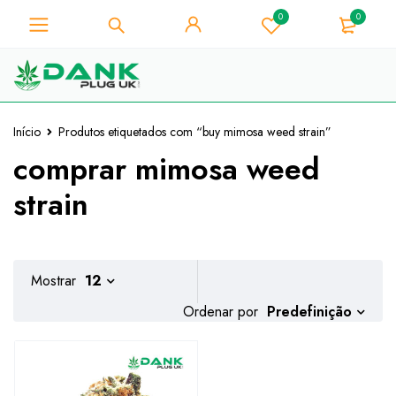
0
0
Para os amantes de ervas
daninhas - Obtenha o desconto
Já está!
instantâneo 10% em cada compra
- Código de cupão "WELCOME10"
Início
Produtos etiquetados com “buy mimosa weed strain”
comprar mimosa weed
strain
Mostrar
12
Predefinição
Ordenar por