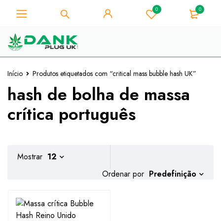
0
0
Para os amantes de ervas
daninhas - Obtenha o desconto
Já está!
instantâneo 10% em cada compra
- Código de cupão "WELCOME10"
Início
Produtos etiquetados com “critical mass bubble hash UK”
hash de bolha de massa
crítica português
Mostrar
12
Predefinição
Ordenar por