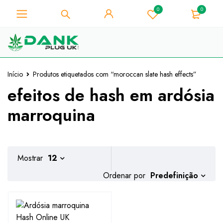
0
0
Para os amantes de ervas
daninhas - Obtenha o desconto
Já está!
instantâneo 10% em cada compra
- Código de cupão "WELCOME10"
Início
Produtos etiquetados com “moroccan slate hash effects”
efeitos de hash em ardósia
marroquina
Mostrar
12
Predefinição
Ordenar por