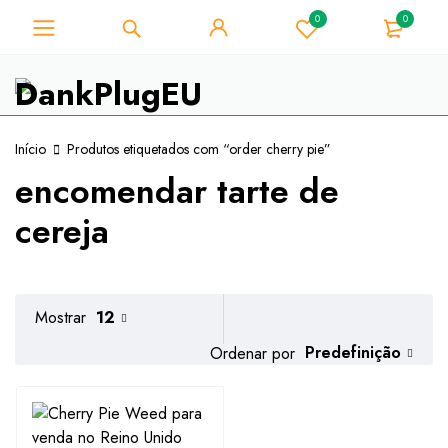
0
0
Para os amantes de ervas
daninhas - Obtenha o desconto
Já está!
instantâneo 10% em cada compra
- Código de cupão "WELCOME10"
Início
Produtos etiquetados com “order cherry pie”
encomendar tarte de
cereja
Mostrar
12
Predefinição
Ordenar por