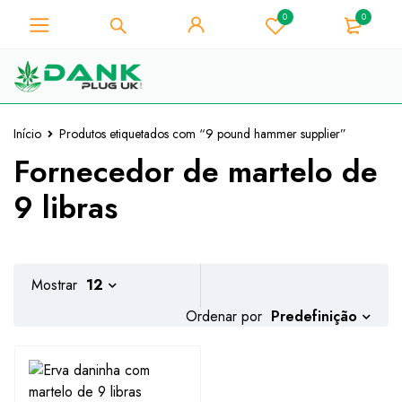
0
0
Para os amantes de ervas
daninhas - Obtenha o desconto
Já está!
instantâneo 10% em cada compra
- Código de cupão "WELCOME10"
Início
Produtos etiquetados com “9 pound hammer supplier”
Fornecedor de martelo de
9 libras
Mostrar
12
Predefinição
Ordenar por