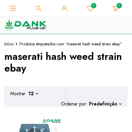
0
0
Para os amantes de ervas
daninhas - Obtenha o desconto
Já está!
instantâneo 10% em cada compra
- Código de cupão "WELCOME10"
Início
Produtos etiquetados com “maserati hash weed strain ebay”
maserati hash weed strain
ebay
Mostrar
12
Predefinição
Ordenar por