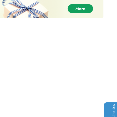
DankPlugEU - Melhor fornecedor de
ervas daninhas
Comentários de clientes
Christopher Lang
30-06-2021
Trustpilot
O vosso produto é excelente e o serviço é ainda