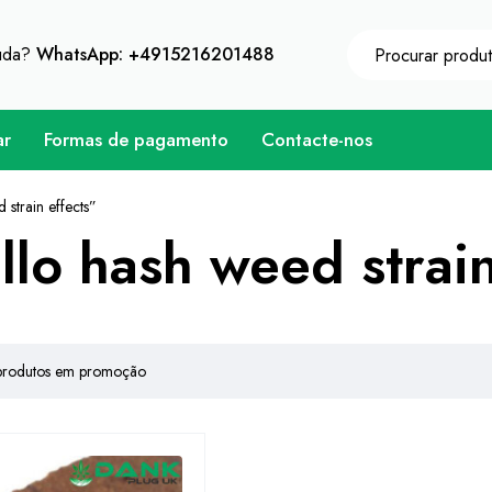
tenha o desconto instantâneo 10% em cada compra - C
juda?
WhatsApp: +4915216201488
ar
Formas de pagamento
Contacte-nos
strain effects”
lo hash weed strain
produtos em promoção