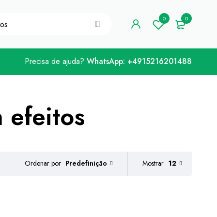
ódigo de cupão "WELCOME10"
Já está!
0
0
Precisa de ajuda?
WhatsApp: +4915216201488
 efeitos
Predefinição
Mostrar
12
Ordenar por