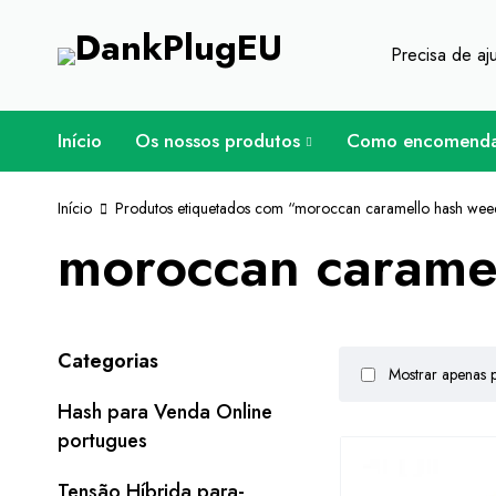
Para os amantes de ervas daninhas - Ob
Precisa de a
Início
Os nossos produtos
Como encomend
Início
Produtos etiquetados com “moroccan caramello hash weed 
moroccan caramel
Categorias
Mostrar apenas 
Hash para Venda Online
portugues
Tensão Híbrida para-